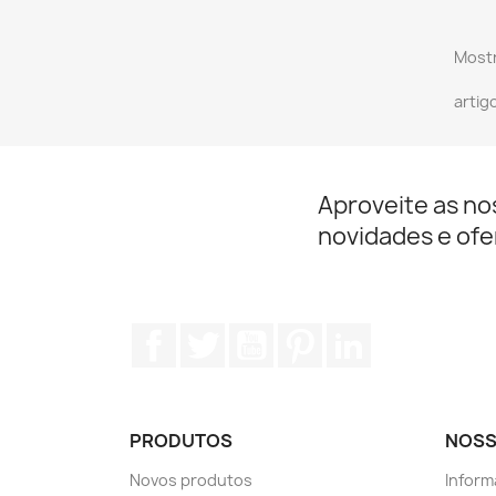
Mostr
artig
Aproveite as no
novidades e ofe
Facebook
Twitter
YouTube
Pinterest
LinkedIn
PRODUTOS
NOSS
Novos produtos
Inform