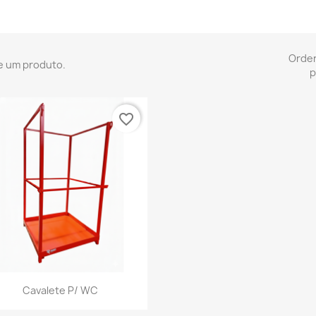
Orde
e um produto.
p
favorite_border
Vista rápida

Cavalete P/ WC