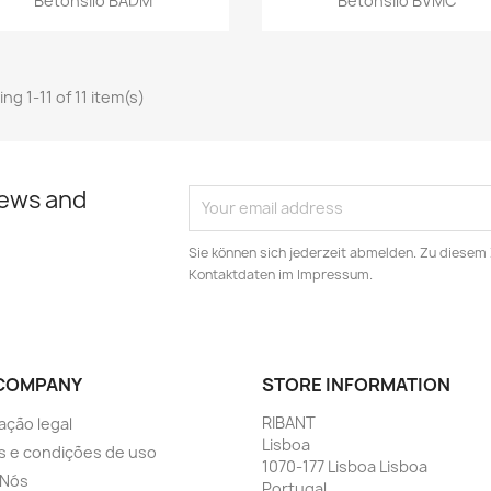
Betonsilo BADM
Betonsilo BVMC
ng 1-11 of 11 item(s)
news and
Sie können sich jederzeit abmelden. Zu diesem
Kontaktdaten im Impressum.
COMPANY
STORE INFORMATION
RIBANT
ação legal
Lisboa
 e condições de uso
1070-177 Lisboa Lisboa
 Nós
Portugal