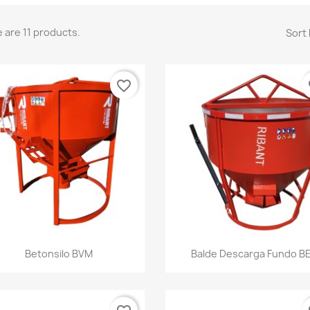
 are 11 products.
Sort 
favorite_border
fa
Quick view
Quick view


Betonsilo BVM
Balde Descarga Fundo B