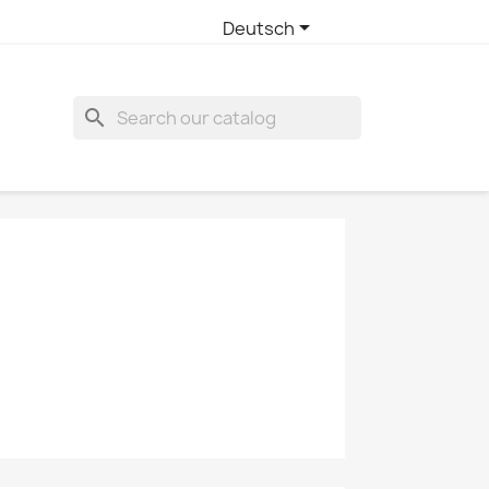

Deutsch
search